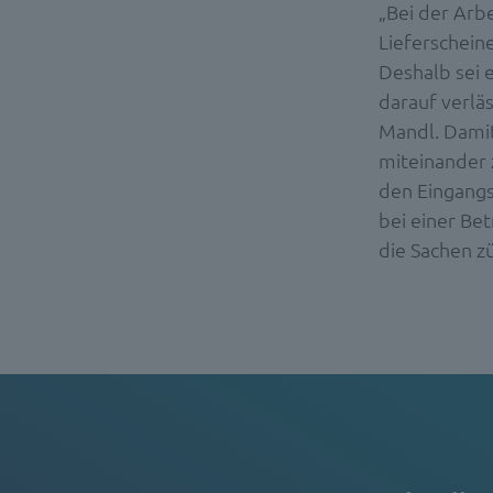
„Bei der Arb
Lieferschein
Deshalb sei e
darauf verlä
Mandl. Damit
miteinander 
den Eingangs
bei einer Be
die Sachen z