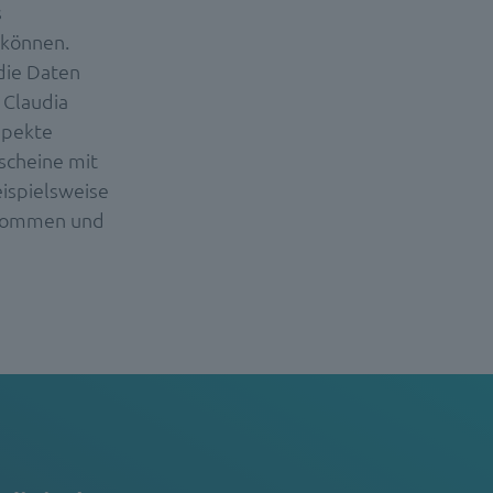
s
 können.
 die Daten
 Claudia
spekte
scheine mit
ispielsweise
zukommen und