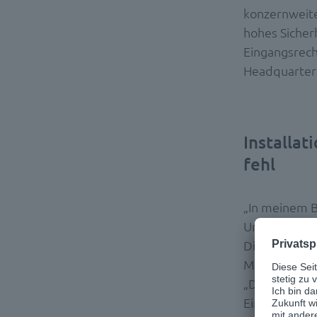
konzernweite
hohes Sicherh
Eingangsrech
Headquarter 
Installa
fehl
„In meinem B
Unternehmen,
Dienstleistu
Mandl, Head 
„Die acht ös
Eingangsrech