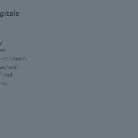
gitale
g
eam
ssetzungen,
ssichere
“ Und
sem