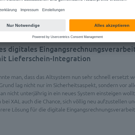
 Rechnungsverarbeitung-System plötzlich funktionsunfähi
tellen, dass darin ein Sicherheitsrisiko bestand.“
es digitales Eingangsrechnungsverarbei
it Lieferschein-Integration
nnte man, dass das Altsystem nun sehr schnell ersetzt 
Grund lag nicht nur im Sicherheitsaspekt, sondern vor al
an nicht unterjährig in ein neues System einsteigen wollt
bei XAL auch die Chance, sich völlig neu aufzustellen un
erere Lösung für die digitale Eingangsrechnungsverarbei