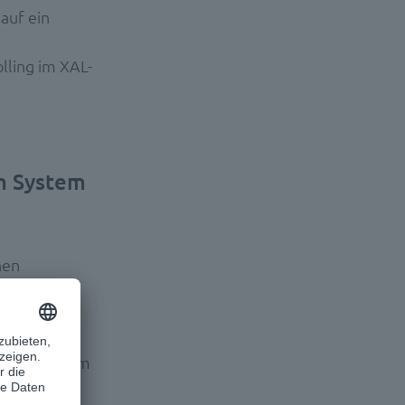
auf ein
lling im XAL-
em System
hen
rt Claudia
rnproblem:
ts mit einem
tes wurde