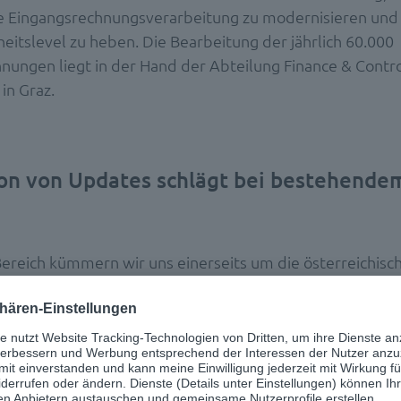
 Eingangsrechnungsverarbeitung zu modernisieren und 
eitslevel zu heben. Die Bearbeitung der jährlich 60.000
nungen liegt in der Hand der Abteilung Finance & Contro
in Graz.
tion von Updates schlägt bei bestehend
ereich kümmern wir uns einerseits um die österreichisc
 aber auch um die internationalen Töchter, für die wir
ngen auf außerordentlich hohem Niveau erbringen“, erklä
of Finance & Controlling bei XAL. Sie beschreibt das Ke
terreichischen Unternehmen im Konzern arbeiteten berei
nungs-Workflow. Beim Installieren von Sicherheitsupda