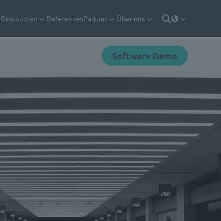
Ressourcen
Referenzen
Partner
Über uns
Deutsch
Suche
Software Demo