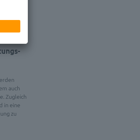
g und wir
tungs-
werden
lem auch
e. Zugleich
d in eine
tung zu