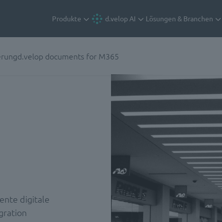
Produkte
d.velop AI
Lösungen & Branchen
erung
d.velop documents for M365
ente digitale
gration