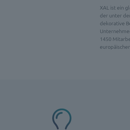
XAL ist ein g
der unter de
dekorative B
Unternehmen
1450 Mitarbe
europäische