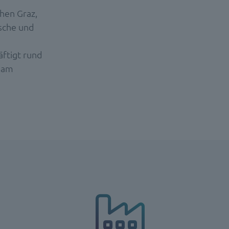
chen Graz,
sche und
ftigt rund
n am