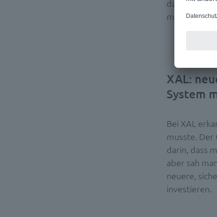
das digitale
mussten fests
XAL: neu
System m
Bei XAL erka
musste. Der 
darin, dass m
aber sah man 
neuere, sich
investieren.