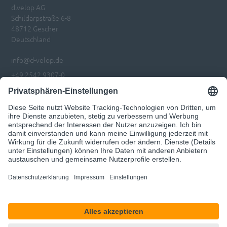
d.velop AG
Schildarpstraße 6-8
48712 Gescher
Deutschland
info@d-velop.de
+49 2542 9307-0
Impressum
Datenschutz
Privatsphären-Einstellungen anpassen
Code of Conduct
© 2026 d.velop