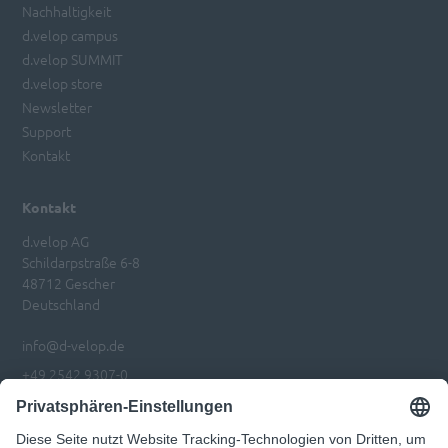
Nachhaltigkeit
d.velop campus
d.velop SUMMIT
d.velop store
Newsletter
Support
Kontakt
Kontakt
d.velop AG
Schildarpstraße 6-8
48712 Gescher
Deutschland
info@d-velop.de
+49 2542 9307-0