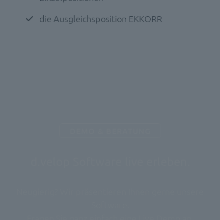
die Ausgleichsposition EKKORR
DEMO & BERATUNG
d.velop Software live erleben.
Neugierig? Wir präsentieren Ihnen gerne unsere
Software.
Fragen Sie ganz einfach eine Live Demo an.