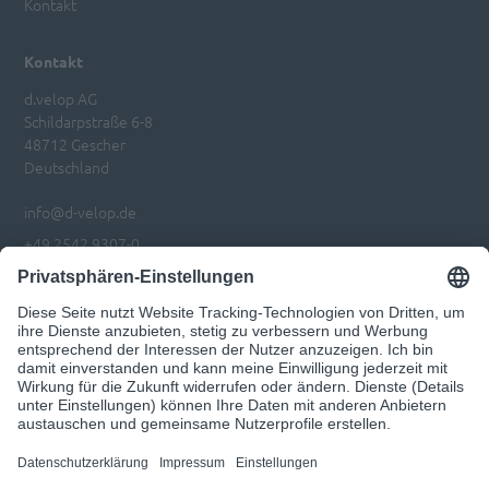
Kontakt
Kontakt
d.velop AG
Schildarpstraße 6-8
48712 Gescher
Deutschland
info@d-velop.de
+49 2542 9307-0
Impressum
Datenschutz