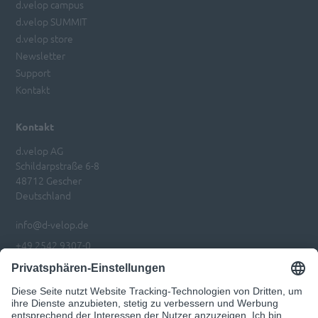
d.velop campus
d.velop SUMMIT
d.velop store
Newsletter
Support
Kontakt
Kontakt
d.velop AG
Schildarpstraße 6-8
48712 Gescher
Deutschland
info@d-velop.de
+49 2542 9307-0