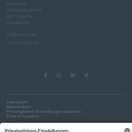
d.velop AG
Schildarpstraße 6-8
48712 Gescher
Deutschland
info@d-velop.de
+49 2542 9307-0
Impressum
Datenschutz
Privatsphären-Einstellungen anpassen
Code of Conduct
© 2026 d.velop