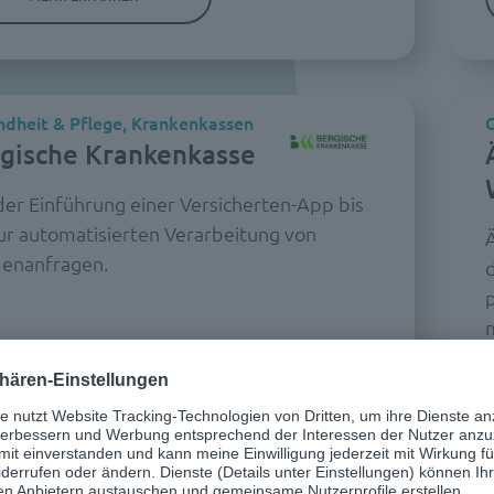
dheit & Pflege, Krankenkassen
G
gische Krankenkasse
der Einführung einer Versicherten-App bis
zur automatisierten Verarbeitung von
enanfragen.
MEHR ERFAHREN