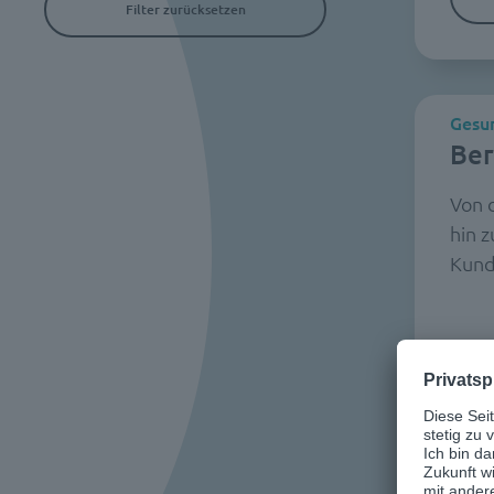
Filter zurücksetzen
Gesun
Ber
Von 
hin 
Kund