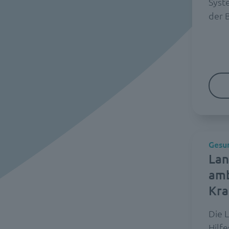
Syst
der 
Gesun
Lan
amb
Kr
Die 
Hilf