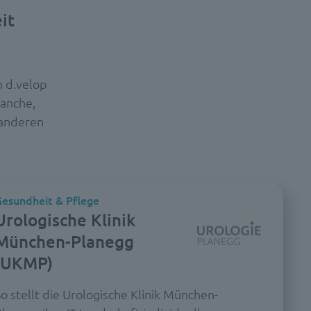
it
 d.velop
ranche,
 anderen
esundheit & Pflege
Urologische Klinik
München-Planegg
(UKMP)
o stellt die Urologische Klinik München-