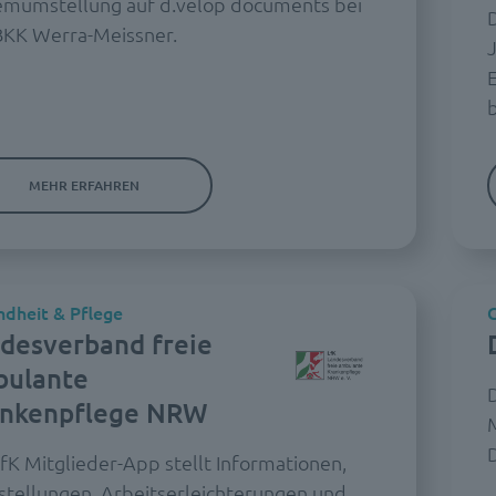
emumstellung auf d.velop documents bei
BKK Werra-Meissner.
J
E
MEHR ERFAHREN
dheit & Pflege
G
desverband freie
ulante
D
ankenpflege NRW
LfK Mitglieder-App stellt Informationen,
estellungen, Arbeitserleichterungen und