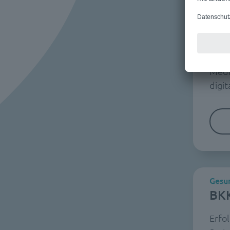
Gesun
Kas
Bun
Medi
digit
Gesun
BKK
Erfol