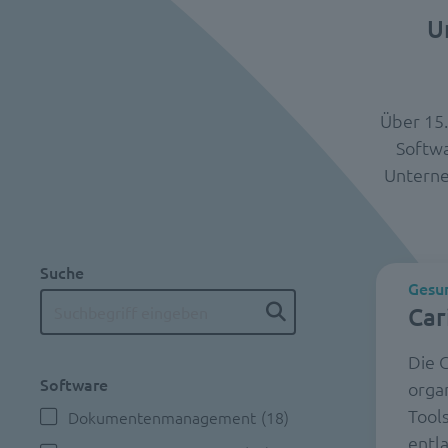
U
Über 15
Softwa
Unterne
Suche
Gesun
Car
Die C
Software
orga
Tool
Dokumentenmanagement
(18)
entla