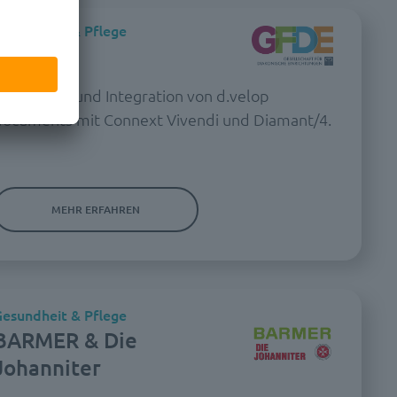
esundheit & Pflege
GFDE
Einführung und Integration von d.velop
documents mit Connext Vivendi und Diamant/4.
MEHR ERFAHREN
esundheit & Pflege
BARMER & Die
Johanniter