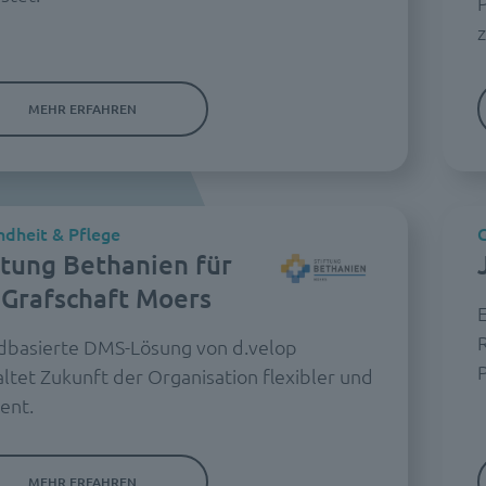
P
MEHR ERFAHREN
dheit & Pflege
G
ftung Bethanien für
 Grafschaft Moers
E
dbasierte DMS-Lösung von d.velop
ltet Zukunft der Organisation flexibler und
ient.
MEHR ERFAHREN