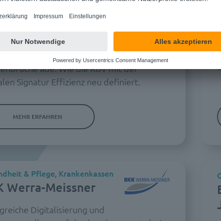
dheit & Pflege
G
senärztliche
desvereinigung
enbrüche ade: Wie die KBV mit der
alen Signatur Effizienz neu definiert.
MEHR ERFAHREN
dheit & Pflege, Krankenkassen
G
 Werra-Meissner
greiche Digitalisierung und