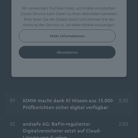
Wir verwenden YouTube Video, um Inhalte einzubetten.
Dieser Service kann Daten zu Ihren Aktivitäten sammeln.
Bitte lesen Sie die Details durch und stimmen Sie der
Nutzung des Service zu, um diese Inhalte anzuzeigen.
Mehr Informationen
Akzeptieren
powered by
Usercentrics Consent Management
Platform
01
KIMW macht dank KI Wissen aus 15.000
5:35
Prüfberichten sicher digital verfügbar
02
andsafe AG: BaFin-regulierter
2:03
Digitalversicherer setzt auf Cloud-
Lösung von d.velop