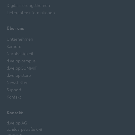
Digitalisierungsthemen
Lieferanteninformationen
Über uns
Unternehmen
Karriere
Nachhaltigkeit
d.velop campus
d.velop SUMMIT
d.velop store
Newsletter
Support
Kontakt
Kontakt
d.velop AG
Schildarpstraße 6-8