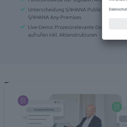
Unterscheidung S/4HANA Public Cloud, S/4
S/4HANA Any-Premises
Live-Demo: Prozessrelevante Dokumente in
aufrufen inkl. Aktenstrukturen