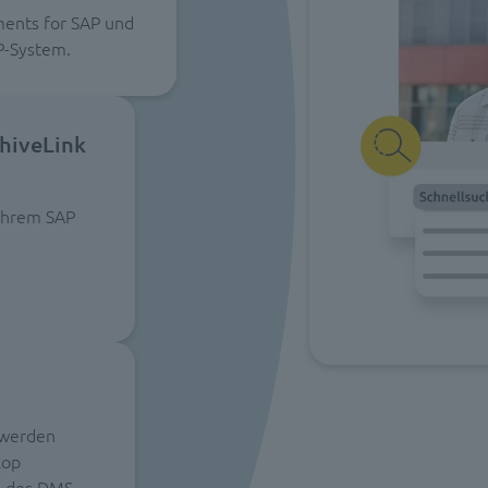
ments for SAP und
AP-System.
hiveLink
Ihrem SAP
d
 werden
lop
n des DMS