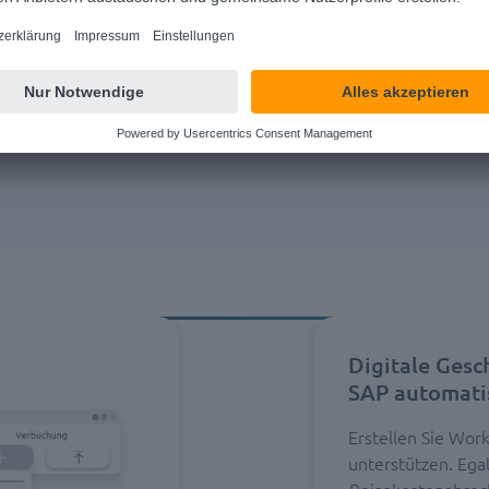
HANA Private Cloud,
 der SAP-Oberfläche
Digitale Gesc
SAP automati
Erstellen Sie Wor
unterstützen. Egal