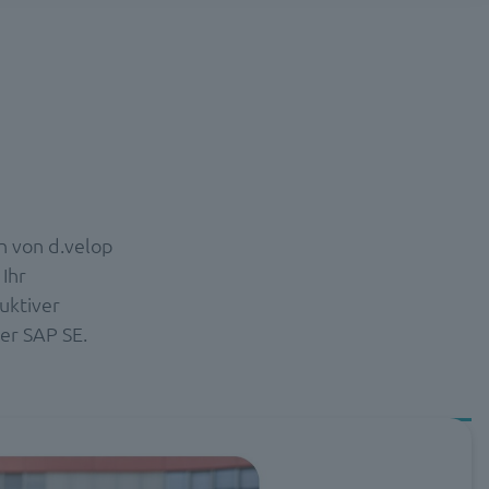
n von d.velop
Ihr
uktiver
der SAP SE.