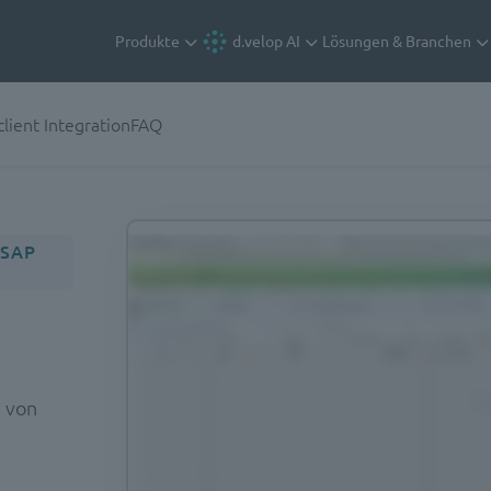
Produkte
d.velop AI
Lösungen & Branchen
lient Integration
FAQ
 SAP
 von