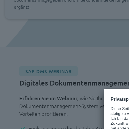
ergänzt.
SAP DMS WEBINAR
Digitales Dokumentenmanagemen
Erfahren Sie im Webinar,
wie Sie Ihr SAP mit e
Dokumentenmanagement-System verbinden un
Vorteilen profitieren.
Funktionsweise der digitalen Archivierung