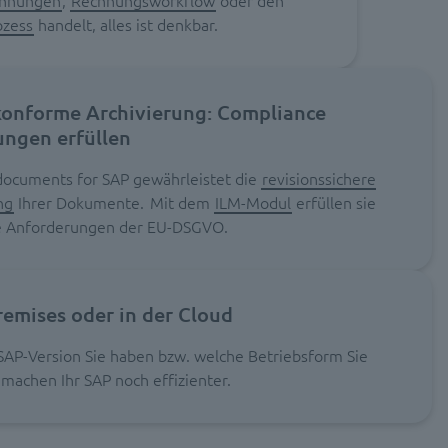
chnungen
,
Rechnungsworkflow
oder den
ozess
handelt, alles ist denkbar.
onforme Archivierung: Compliance
ngen erfüllen
documents for SAP gewährleistet die
revisionssichere
ng
Ihrer Dokumente. Mit dem
ILM-Modul
erfüllen sie
ie Anforderungen der EU-DSGVO.
emises oder in der Cloud
SAP-Version Sie haben bzw. welche Betriebsform Sie
 machen Ihr SAP noch effizienter.