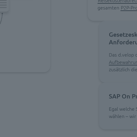
Reisekostenabre
gesamten
P2P-Pr
Gesetzesk
Anforderu
Das d.velop 
Aufbewahru
zusätzlich d
SAP On Pr
Egal welche 
wählen – wir