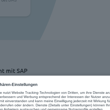
t mit SAP
inem digitalen
d von entscheidenden
 von Dokumenten