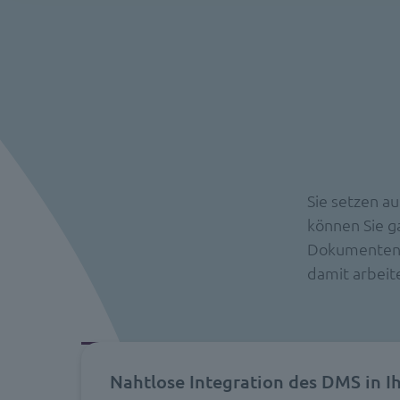
Sie setzen a
können Sie g
Dokumentenm
damit arbeite
Nahtlose Integration des DMS in I